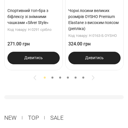
Спортивний топ-бра з
Чорні лосини великих
біфлексу зі знімними
розмірів OYSHO Premium
чашками «Silver Style»
Elastane з високим поясом
(репліка)
Код товару: Н 0291 срібло
Код товару: Н 0163-Б OYSHO
271.00 грн
324.00 грн
Дивитись
Дивитись
NEW
ТОP
SALE