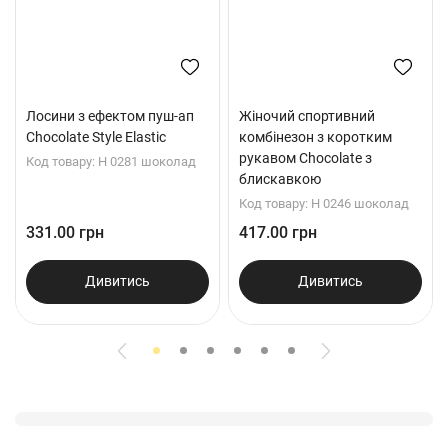
Лосини з ефектом пуш-ап
Жіночий спортивний
Chocolate Style Elastic
комбінезон з коротким
рукавом Chocolate з
Код товару: H 0281 шоколад
блискавкою
Код товару: Н 0246 шоколад
331.00 грн
417.00 грн
Дивитись
Дивитись